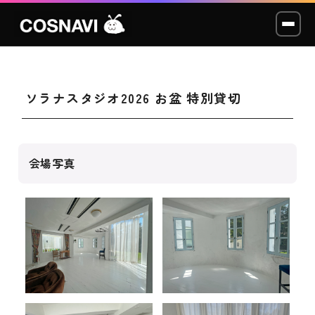
ソラナスタジオ2026 お盆 特別貸切
コスプレイベント
モデル撮影会
会場写真
WCP
ショッカー
スタジオ
LABO