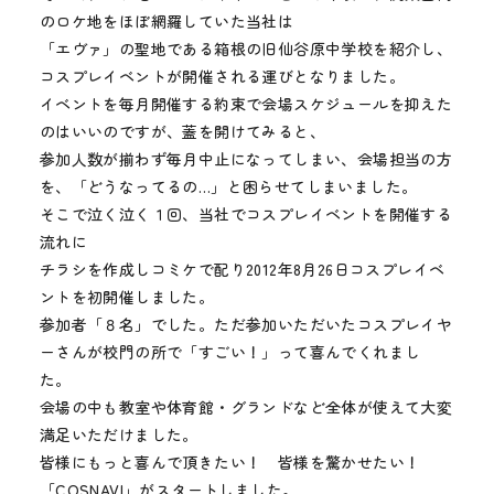
メディア
のロケ地をほぼ網羅していた当社は
「エヴァ」の聖地である箱根の旧仙谷原中学校を紹介し、
お知らせ
コスプレイベントが開催される運びとなりました。
イベントを毎月開催する約束で会場スケジュールを抑えた
のはいいのですが、蓋を開けてみると、
参加人数が揃わず毎月中止になってしまい、会場担当の方
を、「どうなってるの…」と困らせてしまいました。
そこで泣く泣く１回、当社でコスプレイベントを開催する
流れに
チラシを作成しコミケで配り2012年8月26日コスプレイベ
ントを初開催しました。
参加者「８名」でした。ただ参加いただいたコスプレイヤ
ーさんが校門の所で「すごい！」って喜んでくれまし
た。
会場の中も教室や体育館・グランドなど全体が使えて大変
満足いただけました。
皆様にもっと喜んで頂きたい！ 皆様を驚かせたい！
「COSNAVI」がスタートしました。