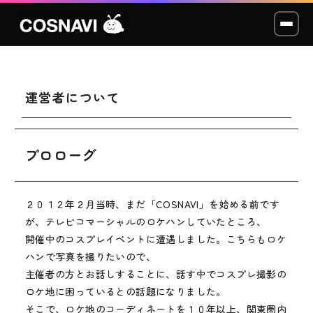
運営者について
コスプレイベント
モデル撮影会
プロローグ
WCP
２０１２年２月当時、まだ「COSNAVI」を始める前です
ショッカー
が、テレビコマーシャルのロケハンしていたところ、
開催中のコスプレイベントに遭遇しました。こちらもロケ
スタジオ
ハンで写真を撮りたいので、
主催者の方とお話しすることに、話す中でコスプレ撮影の
LABO
ロケ地に困っているとの話題になりました。
そこで、ロケ地のコーディネートを１０年以上、関東圏内