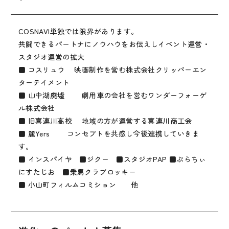
COSNAVI単独では限界があります。
共闘できるパートナにノウハウをお伝えしイベント運営・
スタジオ運営の拡大
■ コスリュウ 映画制作を営む株式会社クリッパーエン
ターテイメント
■ 山中湖廃墟 劇用車の会社を営むワンダーフォーゲ
ル株式会社
■ 旧喜連川高校 地域の方が運営する喜連川商工会
■ 麗Yers コンセプトを共感し今後連携していきま
す。
■ インスパイヤ ■ジクー ■スタジオPAP ■ぷらちぃ
にすたじお ■乗馬クラブロッキー
■ 小山町フィルムコミション 他