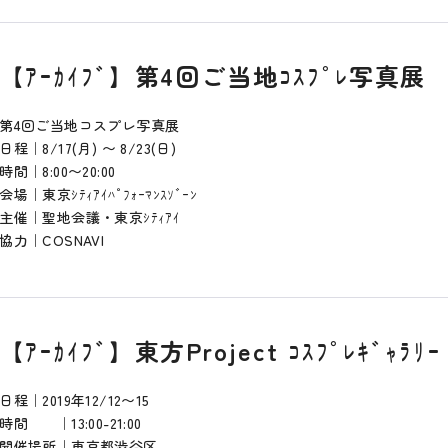
【ｱｰｶｲﾌﾞ】第4回ご当地ｺｽﾌﾟﾚ写真展
第4回ご当地コスプレ写真展
日程｜8/17(月) 〜 8/23(日)
時間｜8:00〜20:00
会場｜東京ｼﾃｨｱｲﾊﾟﾌｫｰﾏﾝｽｿﾞｰﾝ
主催｜聖地会議・東京ｼﾃｨｱｲ
協力｜COSNAVI
【ｱｰｶｲﾌﾞ】東方Project ｺｽﾌﾟﾚｷﾞｬﾗﾘｰ
日程｜2019年12/12〜15
時間 ｜13:00-21:00
開催場所｜東京都渋谷区