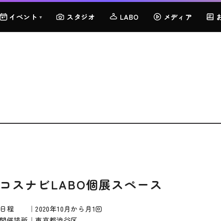
イベント
スタジオ
LABO
メディア
▾
コスナビLABO個展スペース
日程 ｜2020年10月から月1回
開催場所｜東京都渋谷区