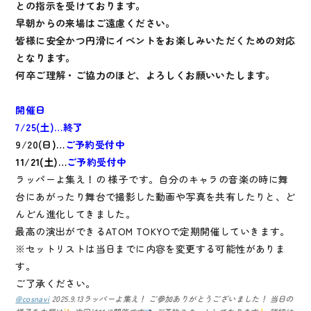
との指示を受けております。
早朝からの来場はご遠慮ください。
皆様に安全かつ円滑にイベントをお楽しみいただくための対応
となります。
何卒ご理解・ご協力のほど、よろしくお願いいたします。
開催日
7/25(土)…終了
9/20(日
)…
ご予約受付中
11/21(土)…
ご予約受付中
ラッパーよ集え！の 様子です。自分のキャラの音楽の時に舞
台にあがったり舞台で撮影した動画や写真を共有したりと、ど
んどん進化してきました。
最高の演出ができるATOM TOKYOで定期開催していきます。
※セットリストは当日までに内容を変更する可能性がありま
す。
ご了承ください。
@cosnavi
2025.9.13ラッパーよ集え！ ご参加ありがとうございました！ 当日の