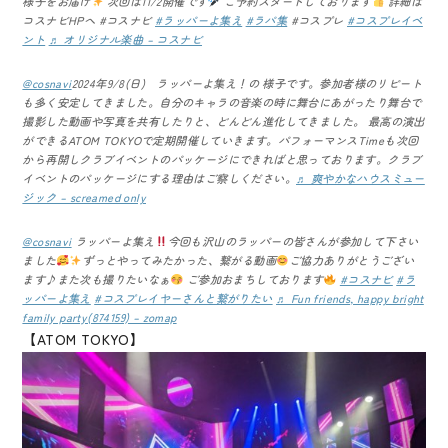
様子をお届け
次回は11/2開催です
ご予約スタートしております
詳細は
コスナビHPへ #コスナビ
#ラッパーよ集え
#ラパ集
#コスプレ
#コスプレイベ
ント
♬ オリジナル楽曲 – コスナビ
@cosnavi
2024年9/8(日) ラッパーよ集え！の 様子です。参加者様のリピート
も多く安定してきました。自分のキャラの音楽の時に舞台にあがったり舞台で
撮影した動画や写真を共有したりと、どんどん進化してきました。 最高の演出
ができるATOM TOKYOで定期開催していきます。パフォーマンスTimeも次回
から再開しクラブイベントのパッケージにできればと思っております。クラブ
イベントのパッケージにする理由はご察しください。
♬ 爽やかなハウスミュー
ジック – screamed only
@cosnavi
ラッパーよ集え
今回も沢山のラッパーの皆さんが参加して下さい
ました
ずっとやってみたかった、繋がる動画
ご協力ありがとうござい
ます♪また次も撮りたいなぁ
ご参加おまちしております
#コスナビ
#ラ
ッパーよ集え
#コスプレイヤーさんと繋がりたい
♬ Fun friends, happy bright
family party(874159) – zomap
【ATOM TOKYO】