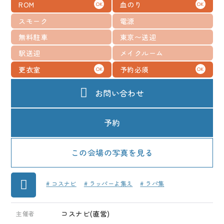
ROM
血のり
メディア
OK
OK
スモーク
電源
お知らせ
無料駐車
東京〜送迎
駅送迎
メイクルーム
更衣室
予約必須
OK
OK
お問い合わせ
予約
この会場の写真を見る
# コスナビ
# ラッパーよ集え
# ラパ集
コスナビ(直営)
主催者