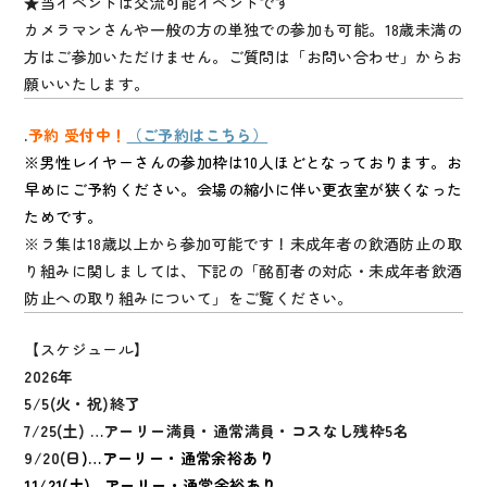
★当イベントは交流可能イベントです
カメラマンさんや一般の方の単独での参加も可能。18歳未満の
方はご参加いただけません。ご質問は「お問い合わせ」からお
願いいたします。
.
予約 受付中！
（ご予約はこちら）
※男性レイヤーさんの参加枠は
10人ほどとなっております。お
早めにご予約ください。会場の縮小に伴い更衣室が狭くなった
ためです。
※ラ集は18歳以上から参加可能です！未成年者の飲酒防止の取
り組みに関しましては、下記の「酩酊者の対応・未成年者飲酒
防止への取り組みについて」をご覧ください。
【スケジュール】
2026年
5/5(火・祝)終了
7/25(土) …アーリー満員・通常満員・コスなし残枠5名
9/20(日
)…アーリー・通常余裕あり
11/21(土)…アーリー・通常余裕あり