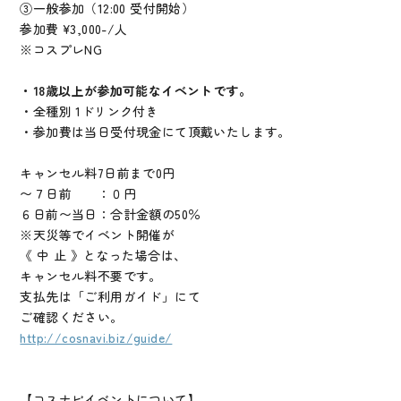
③一般参加（12:00 受付開始）
参加費 ¥3,000-/人
※コスプレNG
・18歳以上が参加可能なイベントです。
・全種別 1ドリンク付き
・参加費は当日受付現金にて頂戴いたします。
キャンセル料7日前まで0円
〜７日前 ：０円
６日前〜当日：合計金額の50％
※天災等でイベント開催が
《 中 止 》となった場合は、
キャンセル料不要です。
支払先は「ご利用ガイド」にて
ご確認ください。
http://cosnavi.biz/guide/
【コスナビイベントについて】