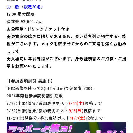
③一般（限定30名）
12:00 受付開始
参加費 ¥3,000-/人
★全種別 1ドリンクチケット付き
★更衣室の広さに限りがあるため、
長い待ち列が発生する可能
性がございます。
メイクを済ませてからのご来場を
強くお勧め
します。
★入場時に年齢確認が
ございます。身分証明書のご持参・ご提
示をお願いいたします。
【参加表明割引 実施！】
下記画像を使ってX(旧Twitter)で参加費 ¥300-
2026年開催参加表明割引期限
7/25(土)開催分/参加表明ポスト
7/11(土)
投稿まで
9/20(日)開催分/参加表明ポスト
9/6(日)
投稿まで
11/21(土)開催分/参加表明ポスト
11/7(土)
投稿まで