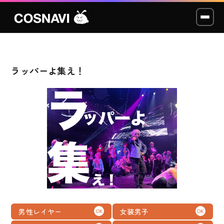
ラッパーよ集え！
コスプレイベント
モデル撮影会
WCP
ショッカー
スタジオ
LABO
男性レイヤー
女装男子
OK
OK