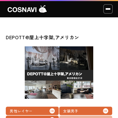
DEPOTT@屋上十字架,アメリカン
コスプレイベント
モデル撮影会
WCP
ショッカー
スタジオ
LABO
男性レイヤー
女装男子
OK
OK