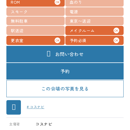
ROM
血のり
OK
メディア
スモーク
電源
お知らせ
無料駐車
東京〜送迎
駅送迎
メイクルーム
OK
更衣室
予約必須
OK
OK
お問い合わせ
予約
この会場の写真を見る
# コスナビ
コスナビ
主催者