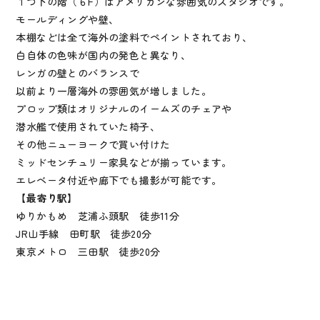
１つ下の階（６F）はアメリカンな雰囲気のスタジオです。
モールディングや壁、
本棚などは全て海外の塗料でペイントされており、
白自体の色味が国内の発色と異なり、
レンガの壁とのバランスで
以前より一層海外の雰囲気が増しました。
プロップ類はオリジナルのイームズのチェアや
潜水艦で使用されていた椅子、
その他ニューヨークで買い付けた
ミッドセンチュリー家具などが揃っています。
エレベータ付近や廊下でも撮影が可能です。
【最寄り駅】
ゆりかもめ 芝浦ふ頭駅 徒歩11分
JR山手線 田町駅 徒歩20分
東京メトロ 三田駅 徒歩20分