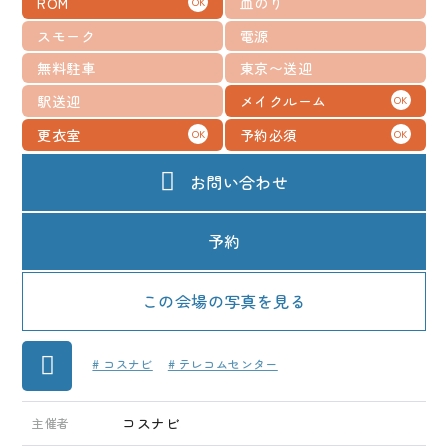
ROM
血のり
OK
メディア
スモーク
電源
お知らせ
無料駐車
東京〜送迎
駅送迎
メイクルーム
OK
更衣室
予約必須
OK
OK
お問い合わせ
予約
この会場の写真を見る
# コスナビ
# テレコムセンター
コスナビ
主催者