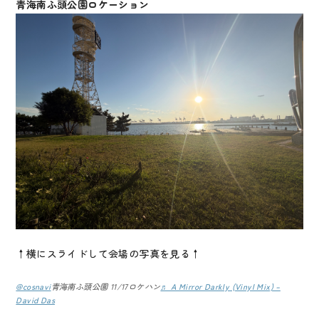
青海南ふ頭公園ロケーション
↑横にスライドして会場の写真を見る↑
@cosnavi
青海南ふ頭公園 11/17ロケハン
♬ A Mirror Darkly (Vinyl Mix) –
David Das