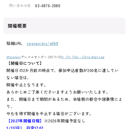
03-6876-2080
問い合わせ先
開催概要
短縮URL
cosnavi.biz/e648
@cosnavi
テレコムセンター 202.11/23
♬ Try This – Chris Alan Lee
【開催日について】
開催日の2か月前の時点で、参加申込者数が200名に達してい
ない場合は、
開催中止となります。
あらかじめご了承くださいますようお願いいたします。
また、開催日まで期間があるため、会場側の都合や諸事情によ
り、
やむを得ず開催を中止する場合がございます。
【2027年開催日程】
※2026年開催予定なし
1/31(日) 日没17:07