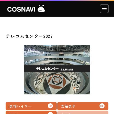
テレコムセンター2027
コスプレイベント
モデル撮影会
WCP
ショッカー
スタジオ
LABO
男性レイヤー
女装男子
OK
OK