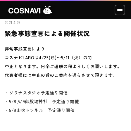
2021.4.26
緊急事態宣言による開催状況
コスプレイベント
非常事態宣言により
モデル撮影会
コスナビLABOは4/25(日)〜5/11（火）の間
中止となります。何卒ご理解の程よろしくお願いします。
WCP
代表者様には中止の旨のご案内を送らさせて頂きます。
ショッカー
・ソラナスタジオ予定通り開催
・5/8,5/9御殿場神社 予定通り開催
スタジオ
・5/9山吹トンネル 予定通り開催
LABO