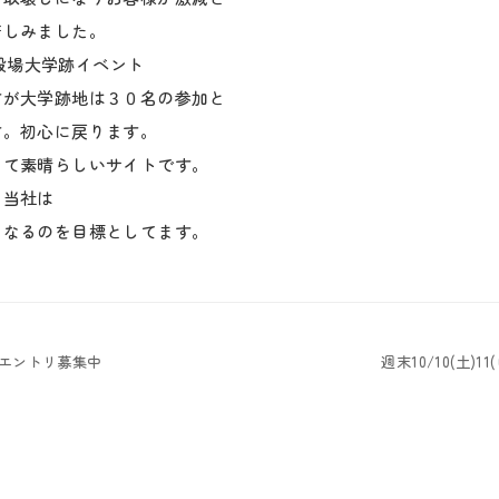
苦しみました。
)御殿場大学跡イベント
すが大学跡地は３０名の参加と
す。初心に戻ります。
って素晴らしいサイトです。
・当社は
になるのを目標としてます。
 エントリ募集中
週末10/10(土)
る