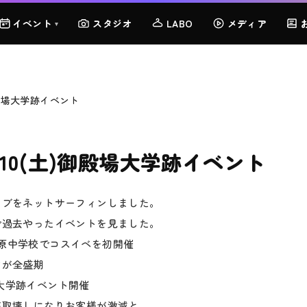
イベント
スタジオ
LABO
メディア
▾
御殿場大学跡イベント
/10(土)御殿場大学跡イベント
イブをネットサーフィンしました。
で過去やったイベントを見ました。
旧仙石原中学校でコスイベを初開催
ケが全盛期
殿場大学跡イベント開催
が取壊しになりお客様が激減と