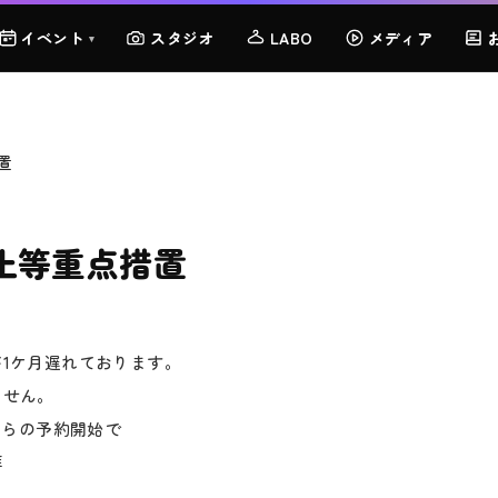
イベント
スタジオ
LABO
メディア
▾
置
止等重点措置
1ケ月遅れております。
ません。
月からの予約開始で
拝