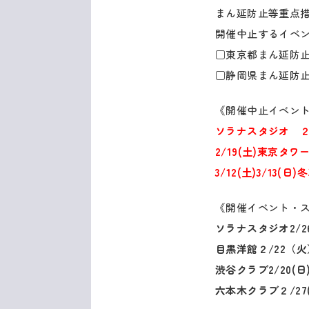
まん延防止等重点
開催中止するイベ
□東京都まん延防止
□静岡県まん延防止
《開催中止イベン
ソラナスタジオ ２/
2/19(土)東京タ
3/12(土)3/13(日
《開催イベント・
ソラナスタジオ2/26(
目黒洋館２/22（火
渋谷クラブ2/20(日
六本木クラブ２/27