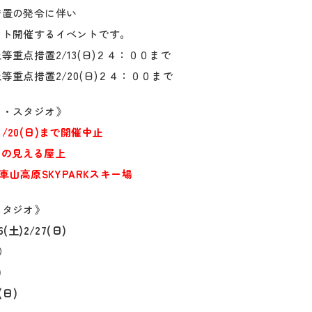
措置の発令に伴い
ント開催するイベントです。
等重点措置2/13(日)２４：００まで
等重点措置2/20(日)２４：００まで
ト・スタジオ》
20(日)まで開催中止
ワーの見える屋上
)冬車山高原SKYPAR
Kスキー場
スタジオ》
土)2/27(日)
）
)
(日)