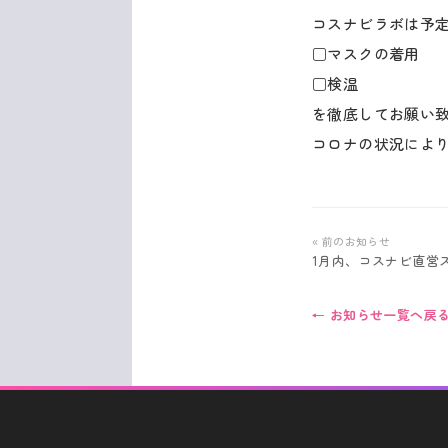
コスナビラボは予
□マスクの着用
□検温
を徹底してお願い
コロナの状況によ
« 前のお知らせ
1月内、コスナビ直営
← お知らせ一覧へ戻