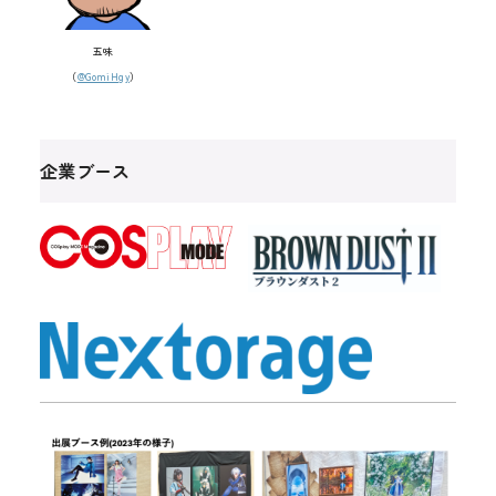
五味
（
@GomiHgy
）
企業ブース