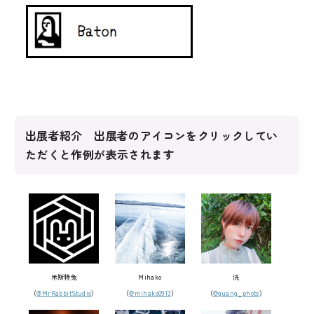
出展者紹介 出展者のアイコンをクリックしてい
ただくと作例が表示されます
米斯特兔
Mihako
洸
（
@MrRabbitStudio
）
（
@mihako0913
）
（
@guang_photo
）