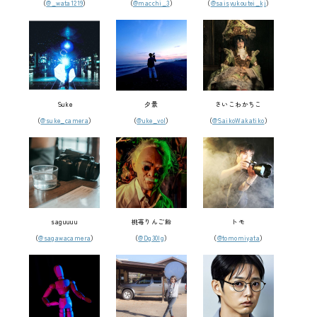
（
@_wata1219
）
（
@macchi_3
）
（
@saisyukoutei_kj
）
Suke
夕景
さいこわかちこ
（
@suke_camera
）
（
@uke_vol
）
（
@SaikoWakatiko
）
saguuuu
桃苺りんご飴
トモ
（
@sagawacamera
）
（
@Dg30lg
）
（
@tomomiyata
）