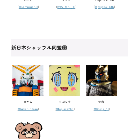
（
@samunieru0
）
（
@15_taru_10
）
（
@psycholilith
）
新日本シャッフル同盟圏
ひかる
らぷらす
空我
（
@hikarundam
）
（
@laplace0920
）
（
@Qooga_13
）