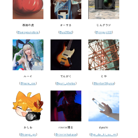
西湘の虎
オーサカ
じんグウジ
（
@seisyounotora
）
（
@us393a3
）
（
@jinguji333
）
ルーイ
でんがく
とや
（
@louie_cos
）
（
@guri_photos
）
（
@tonton58juice
）
かしわ
rinrin博士
dyoshi
（
@kswyz_gs
）
（
@rinrinhakase
）
（
@yo_da_ki_su_mi
）