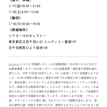
7/17(金)18:00〜21:00
7/18(土)9:00〜13:00
《撤収》
7/19(日)18:00〜19:00
《開催場所》
シアター1010ギャラリー
東京都足立区千住3-92 ミルディスⅠ番館11F
北千住駅西口より徒歩1分
@cosnavi
コスナビ写真展レガシー2025募集開始！2024年7/19〜8/31まで
出展者募集します！2024年レガシー 2024出展者様・参加者の皆様お疲れ
様でした。今年で7回目7年目でした。だいぶ成長してきた写真展となりま
した。100名の個性が集まると運営は大変ですが熱狂があり毎度報われま
す。毎年出展していただいている方は展示や作品のグレードアップを感じ
ます。新規の方は緊張感や新しいエネルギーを感じました。レガシーの成
長のためレガシー2025は海外の出展者をアサインします。そして出展者の
有志から海外で写真展を計画しています。日本からまず台湾、ソウル、上
海、とサーキットする事を 描いておりコスプレで国際交流をします。海
外は勝手が違い苦戦も予想されます。実現するまでしぶとくやります！皆