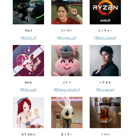
Mark
ピンポン
ぶっちゃ～
（
@mk21_3
）
（
@pinpon_v2
）
（
@toshi_kuma
）
Belle.
メイジ
いさまる
（
@Sya_zou
）
（
@Mage_Industry
）
（
@nisyanka
）
わたなれふ
まっちー
ノエル