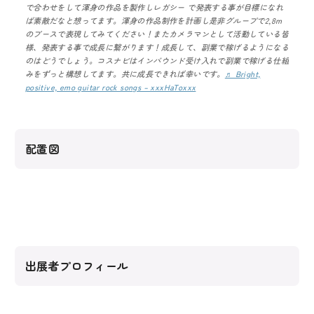
で合わせをして渾身の作品を製作しレガシー で発表する事が目標になれ
ば素敵だなと想ってます。渾身の作品制作を計画し是非グループで2,8m
のブースで表現してみてください！またカメラマンとして活動している皆
様、発表する事で成長に繋がります！成長して、副業で稼げるようになる
のはどうでしょう。コスナビはインバウンド受け入れで副業で稼げる仕組
みをずっと構想してます。共に成長できれば幸いです。
♬ Bright,
positive, emo guitar rock songs – xxxHaToxxx
配置図
出展者プロフィール