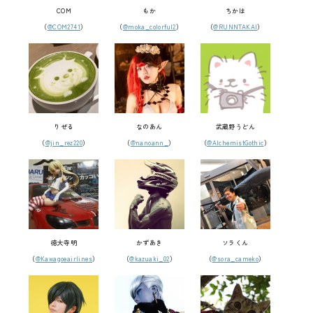
COM
もか
ちかは
（
@COM2741
）
（
@moka_colorful2
）
（
@RUNNTAKAI
）
りぜる
なのあん
武蔵野うどん
（
@jin_rez220
）
（
@nanoann_
）
（
@AlchemistGothic
）
徳大寺明
かずあき
ソラくん
（
@Kawagoeairlines
）
（
@kazuaki_02
）
（
@sora_cameko
）