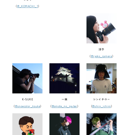
（
@_KOMACHI_1
）
涼子
（
@ryoko_camera
）
K-SUKE
一楽
シンイチロー
（
@snowcolor_ksuke
）
（
@omote_no_zyubei
）
（
@shin_ichiro
）