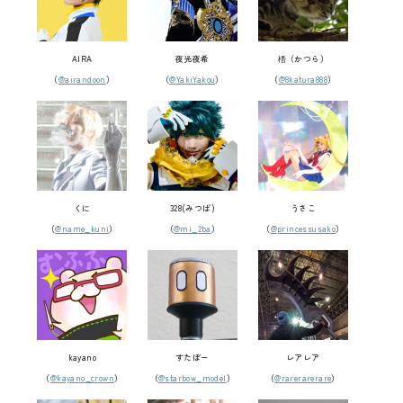
AIRA
夜光夜希
楿（かつら）
（
@airandoon
）
（
@YakiYakou
）
（
@8katura888
）
くに
328(みつば)
うさこ
（
@name_kuni
）
（
@mi_2ba
）
（
@princessusako
）
kayano
すたぼー
レアレア
（
@kayano_crown
）
（
@starbow_model
）
（
@rarerarerare
）