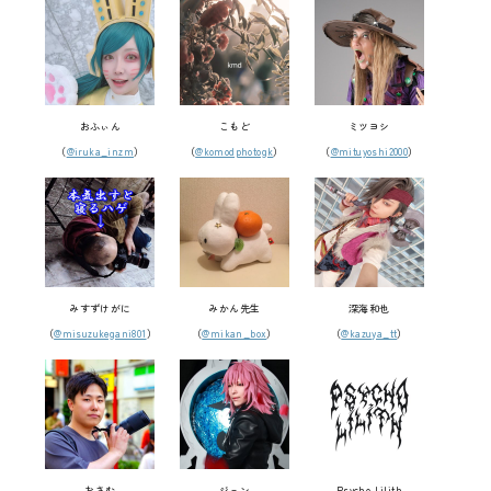
おふぃん
こもど
ミツヨシ
（
@iruka_inzm
）
（
@komodphotogk
）
（
@mituyoshi2000
）
みすずけがに
みかん先生
深海和也
（
@misuzukegani801
）
（
@mikan_box
）
（
@kazuya_tt
）
おさむ
ジョン
Psycho Lilith