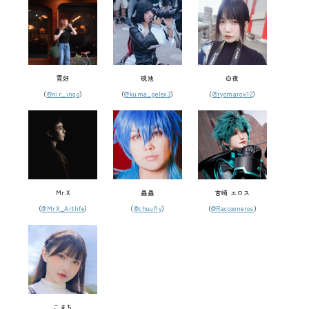
霓好
硯池
白夜
（
@nir_ingo
）
（
@kuma_gelex3
）
（
@ryomarox12
）
Mr.X
蟲蟲
吉崎 エロス
（
@MrX_Artlife
）
（
@chuufly
）
（
@Raccooneros
）
こまち