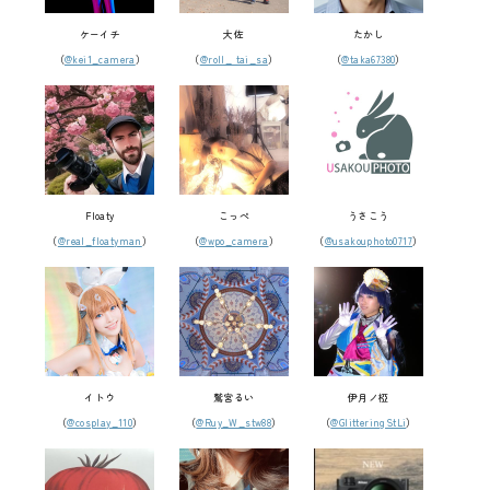
ケーイチ
大佐
たかし
（
@kei1_camera
）
（
@roll_ tai_sa
）
（
@taka67380
）
Floaty
こっぺ
うさこう
（
@real_floatyman
）
（
@wpo_camera
）
（
@usakouphoto0717
）
イトウ
鷲宮るい
伊月ノ椏
（
@cosplay_110
）
（
@Ruy_W_stw88
）
（
@GlitteringStLi
）