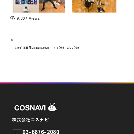
9,307
Views
過
前
投
去
ｺｽﾅﾋﾞ写真展Legacy2025 7/19(土)～7/20(日)
稿
の
投
ナ
稿
ビ
ゲ
ー
シ
ョ
株式会社コスナビ
ン
03-6876-2080
TEL