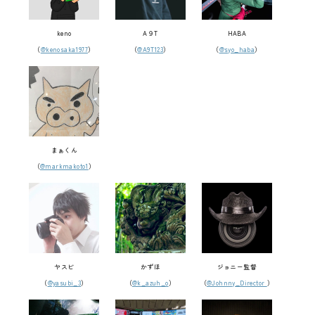
keno
A９T
HABA
（
@kenosaka1977
）
（
@A9T123
）
（
@syo_haba
）
まぁくん
（
@markmakoto1
）
ヤスビ
かずほ
ジョニー監督
（
@yasubi_3
）
（
@k_azuh_o
）
（
@Johnny_Director
）