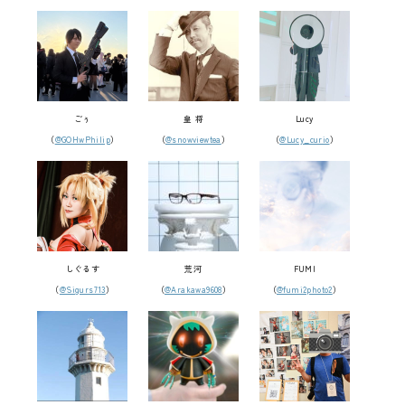
ごぅ
皇 将
Lucy
（
@GOHwPhilip
）
（
@snowviewtea
）
（
@Lucy_curio
）
しぐるす
荒河
FUMI
（
@Sigurs713
）
（
@Arakawa9608
）
（
@fumi2photo2
）