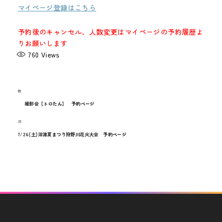
メディア
マイページ登録はこちら
お知らせ
予約後のキャンセル、人数変更はマイページの予約履歴よ
りお願いします
760
Views
過
前
投
去
撮影会【トロたん】 予約ページ
稿
の
次
次
投
ナ
の
7/26(土)沼津夏まつり狩野川花火大会 予約ページ
稿
投
ビ
稿
ゲ
ー
シ
ョ