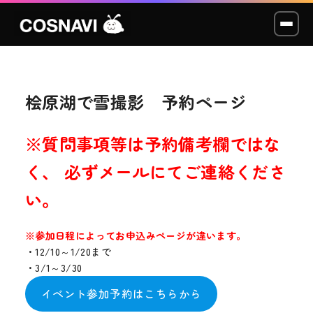
桧原湖で雪撮影 予約ページ
コスプレイベント
モデル撮影会
※質問事項等は予約備考欄ではな
く、 必ずメールにてご連絡くださ
WCP
い。
ショッカー
※参加日程によってお申込みページが違います。
スタジオ
・12/10～1/20まで
・3/1～3/30
LABO
イベント参加予約はこちらから