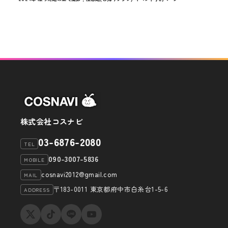
稿
投
ビ
稿
ゲ
ー
シ
ョ
ン
株式会社コスナビ
03-6876-2080
TEL
090-3007-5836
MOBILE
cosnavi2012@gmail.com
MAIL
〒183-0011 東京都府中市白糸台1-5-6
ADDRESS