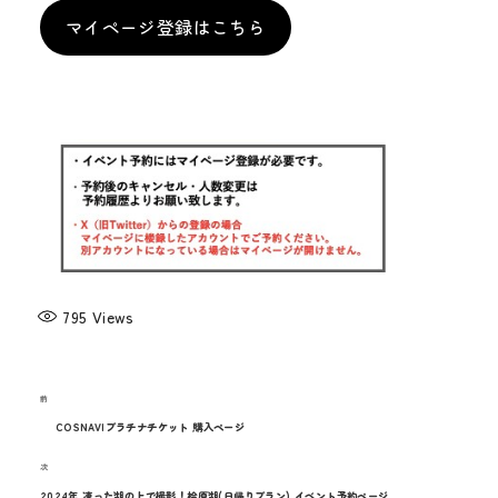
マイページ登録はこちら
795
Views
過
前
投
去
COSNAVIプラチナチケット 購入ページ
稿
の
次
次
投
ナ
の
2024年 凍った湖の上で撮影！桧原湖(日帰りプラン) イベント予約ページ