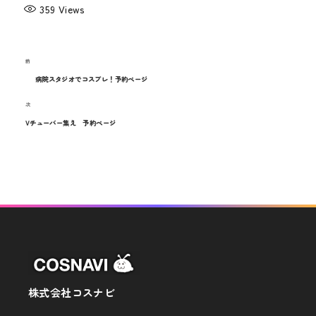
359
Views
過
前
投
去
病院スタジオでコスプレ！予約ページ
稿
の
次
次
投
ナ
の
Vチューバー集え 予約ページ
稿
投
ビ
稿
ゲ
ー
シ
ョ
ン
株式会社コスナビ