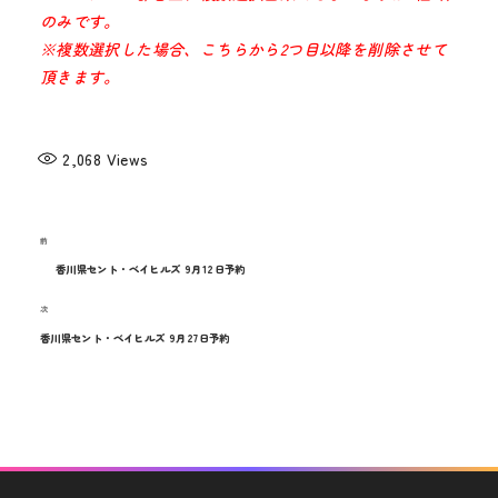
のみです。
※複数選択した場合、こちらから2つ目以降を削除させて
頂きます。
2,068
Views
過
前
投
去
香川県セント・ベイヒルズ 9月12日予約
稿
の
次
次
投
ナ
の
香川県セント・ベイヒルズ 9月27日予約
稿
投
ビ
稿
ゲ
ー
シ