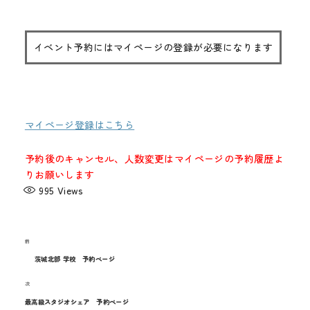
メディア
お知らせ
イベント予約にはマイページの登録が必要になります
マイページ登録はこちら
予約後のキャンセル、人数変更はマイページの予約履歴よ
りお願いします
995
Views
過
前
投
去
茨城北部 学校 予約ページ
稿
の
次
次
投
ナ
の
最高級スタジオシェア 予約ページ
稿