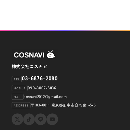
投
ビ
稿
ゲ
ー
シ
ョ
ン
株式会社コスナビ
03-6876-2080
TEL
090-3007-5836
MOBILE
cosnavi2012@gmail.com
MAIL
〒183-0011 東京都府中市白糸台1-5-6
ADDRESS