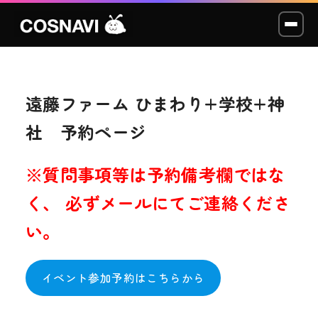
遠藤ファーム ひまわり+学校+神
コスプレイベント
社 予約ページ
モデル撮影会
※質問事項等は予約備考欄ではな
WCP
く、 必ずメールにてご連絡くださ
ショッカー
い。
スタジオ
イベント参加予約はこちらから
LABO