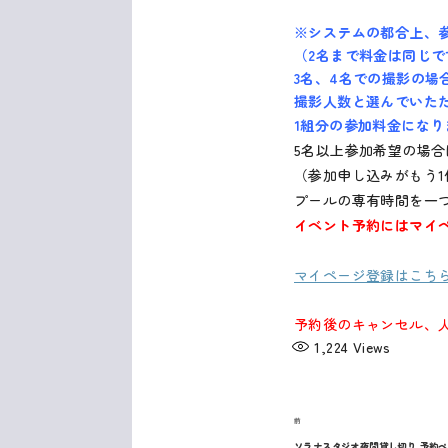
※システムの都合上、
（2名まで料金は同じで
3名、4名での撮影の
撮影人数と選んでいた
1組分の参加料金になり
5名以上参加希望の場合
（参加申し込みがもう1
プールの専有時間を一
イベント予約にはマイ
マイページ登録はこち
予約後のキャンセル、
1,224
Views
過
前
投
ソラナスタジオ夜間貸し切り 予約