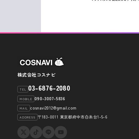
去
稿
の
投
ナ
稿
ビ
ゲ
ー
シ
ョ
株式会社コスナビ
ン
03-6876-2080
TEL
090-3007-5836
MOBILE
cosnavi2012@gmail.com
MAIL
〒183-0011 東京都府中市白糸台1-5-6
ADDRESS