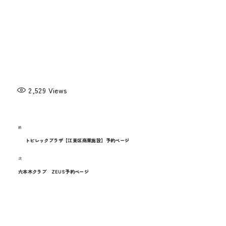
メディア
お知らせ
2,529
Views
過
前
投
去
トピレックプラザ【江東区商業施設】予約ページ
稿
の
次
次
投
ナ
の
六本木クラブ ZEUS予約ページ
稿
投
ビ
稿
ゲ
ー