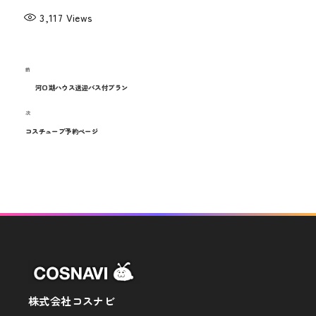
3,117
Views
過
前
投
去
河口湖ハウス送迎バス付プラン
稿
の
次
次
投
ナ
の
コスチューブ予約ページ
稿
投
ビ
稿
ゲ
ー
シ
ョ
ン
株式会社コスナビ