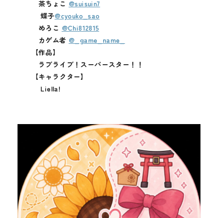
茶ちょこ
@suisuin7
蝶子
@cyouko_sao
めろこ
@Chi812815
カゲム者
@_game_name_
【作品】
ラブライブ！スーパースター！！
【キャラクター】
Liella!