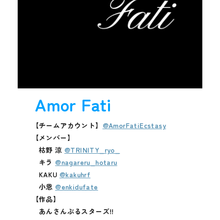
Amor Fati
【チームアカウント】
@AmorFatiEcstasy
【メンバー】
枯野 涼
@TRINITY_ryo_
キラ
@nagareru_hotaru
KAKU
@kakuhrf
小恩
@enkidufate
【作品】
あんさんぶるスターズ!!