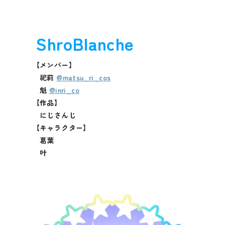
ShroBlanche
【メンバー】
祀莉
@matsu_ri_cos
魁
@inri_co
【作品】
にじさんじ
【キャラクター】
葛葉
叶