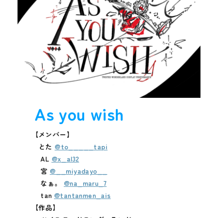
As you wish
【メンバー】
とた
@to_____tapi
AL
@x_al32
宮
@__miyadayo__
なぁ。
@na_maru_7
tan
@tantanmen_ais
【作品】