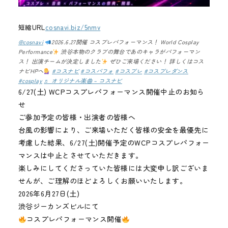
メディア
短縮URL
cosnavi.biz/5nmv
お知らせ
@cosnavi
2026.6.27開催 コスプレパフォーマンス！ World Cosplay
Performance
渋谷本物のクラブの舞台であのキャラがパフォーマン
ス！ 出演チームが決定しました
ぜひご来場ください！ 詳しくはコス
ナビHPへ
#コスナビ
#コスパフォ
#コスプレ
#コスプレダンス
#cosplay
♬ オリジナル楽曲 – コスナビ
6/27(土) WCPコスプレパフォーマンス開催中止のお知ら
せ
ご参加予定の皆様・出演者の皆様へ
台風の影響により、ご来場いただく皆様の安全を最優先に
考慮した結果、6/27(土)開催予定のWCPコスプレパフォー
マンスは中止とさせていただきます。
楽しみにしてくださっていた皆様には大変申し訳ございま
せんが、ご理解のほどよろしくお願いいたします。
2026年6月27日(土)
渋谷ジーカンズビルにて
コスプレパフォーマンス開催