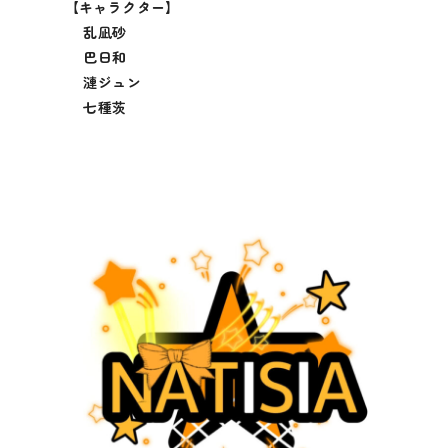
【キャラクター】
乱凪砂
巴日和
漣ジュン
七種茨