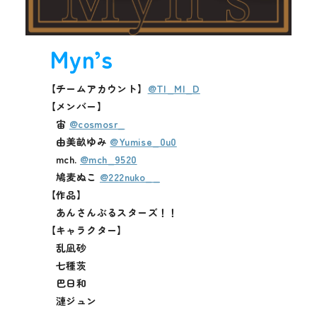
Myn’s
【チームアカウント】
@TI_MI_D
【メンバー】
宙
@cosmosr_
由美畝ゆみ
@Yumise_0u0
mch.
@mch_9520
鳩麦ぬこ
@222nuko__
【作品】
あんさんぶるスターズ！！
【キャラクター】
乱凪砂
七種茨
巴日和
漣ジュン