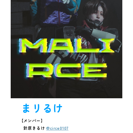
まリるけ
【メンバー】
針原きるけ
@circe0107