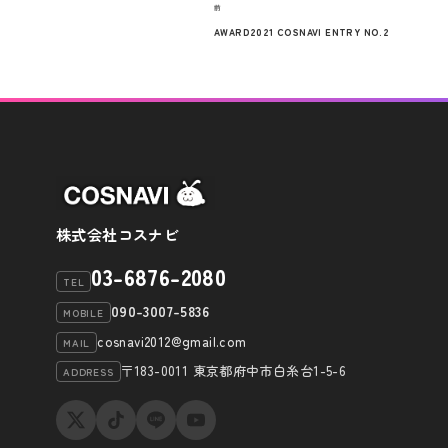
過
前
稿
去
AWARD2021 COSNAVI ENTRY NO.2
ナ
の
ビ
投
稿
ゲ
ー
シ
ョ
ン
株式会社コスナビ
03-6876-2080
TEL
090-3007-5836
MOBILE
cosnavi2012@gmail.com
MAIL
〒183-0011 東京都府中市白糸台1-5-6
ADDRESS