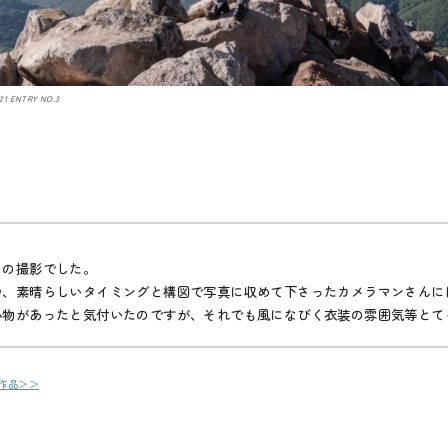
21 ENTRY NO.3
らの撮影でした。
中、素晴らしいタイミングと構図で
写真に収めて下さったカメラマンさんに
小物があったと気付いたのですが、
それでも風になびく衣装の雰囲気等とて
作品＞＞