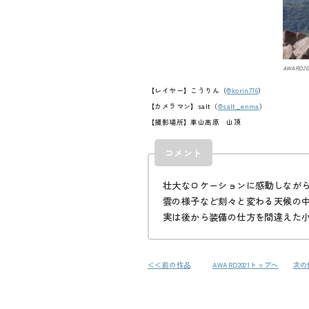
AWARD20
【レイヤー】こうりん
（
@korin776
）
【カメラマン】salt
（
@salt_enma
）
【撮影場所】車山高原 山頂
コメント
壮大なロケーションに感動しなが
雲の様子など刻々と変わる天候の
実は後から装備の仕方を間違えた
＜＜前の作品
AWARD2021トップへ
次の
投