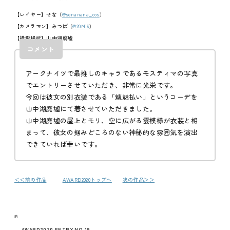
メディア
【レイヤー】せな
（
@senanana_cos
）
【カメラマン】みつば
（
@20Mi6
）
お知らせ
【撮影場所】山中湖廃墟
コメント
アークナイツで最推しのキャラであるモスティマの写真
でエントリーさせていただき、非常に光栄です。
今回は彼女の別衣装である「魑魅払い」というコーデを
山中湖廃墟にて着させていただきました。
山中湖廃墟の屋上とモリ、空に広がる雲模様が衣装と相
まって、彼女の掴みどころのない神秘的な雰囲気を演出
できていれば幸いです。
＜＜前の作品
AWARD2020トップへ
次の作品＞＞
投
過
前
AWARD2020 ENTRY NO.19