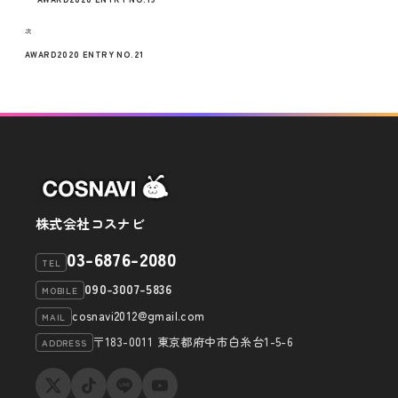
稿
去
の
ナ
次
次
投
の
AWARD2020 ENTRY NO.21
ビ
稿
投
ゲ
稿
ー
シ
ョ
ン
株式会社コスナビ
03-6876-2080
TEL
090-3007-5836
MOBILE
cosnavi2012@gmail.com
MAIL
〒183-0011 東京都府中市白糸台1-5-6
ADDRESS