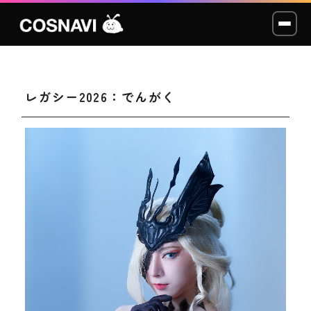
レガシー2026：でんがく
コスプレイベント
モデル撮影会
WCP
ショッカー
スタジオ
LABO