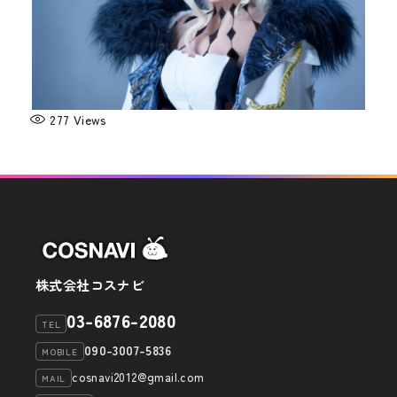
277
Views
株式会社コスナビ
03-6876-2080
TEL
090-3007-5836
MOBILE
cosnavi2012@gmail.com
MAIL