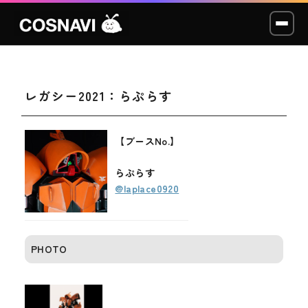
レガシー2021：らぷらす
コスプレイベント
モデル撮影会
【ブースNo.】
WCP
らぷらす
@laplace0920
ショッカー
スタジオ
PHOTO
LABO