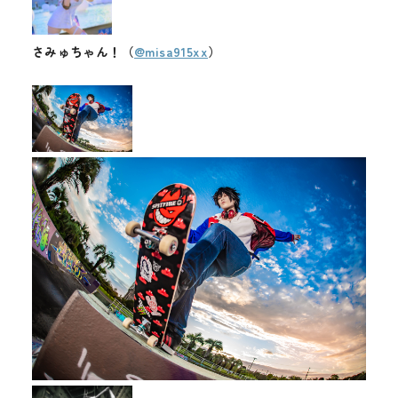
さみゅちゃん！（
@misa915xx
）