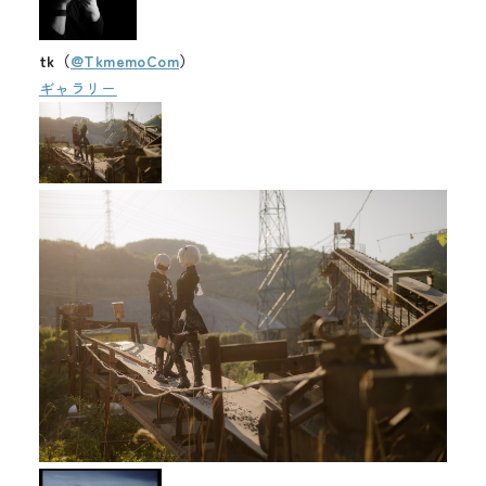
tk（
@
TkmemoCom
）
ギャラリー