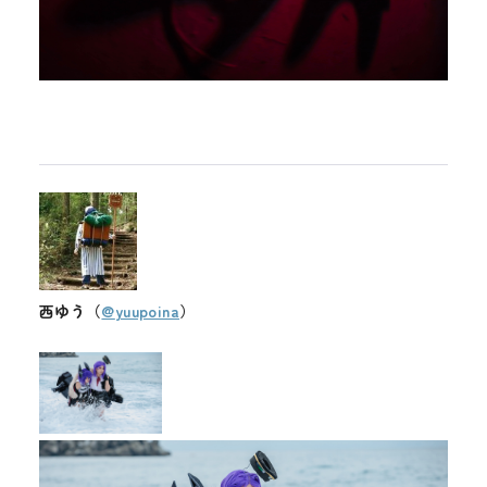
西ゆう（
@
yuupoina
）