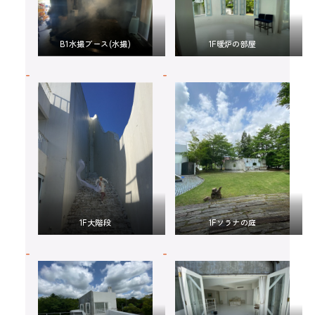
B1水撮ブース(水撮)
1F暖炉の部屋
1F大階段
1Fソラナの庭