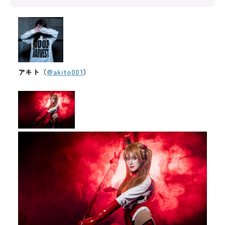
アキト（
@akito001
）