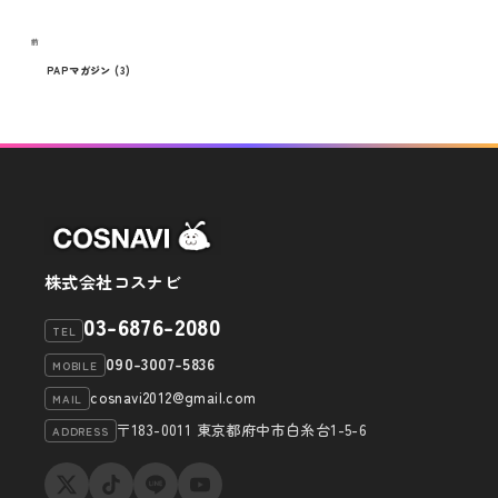
メディア
投
過
前
お知らせ
稿
去
PAPマガジン (3)
の
ナ
投
ビ
稿
ゲ
ー
シ
株式会社コスナビ
ョ
03-6876-2080
TEL
ン
090-3007-5836
MOBILE
cosnavi2012@gmail.com
MAIL
〒183-0011 東京都府中市白糸台1-5-6
ADDRESS