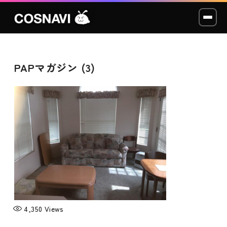
PAPマガジン (3)
コスプレイベント
モデル撮影会
WCP
ショッカー
スタジオ
LABO
4,350
Views