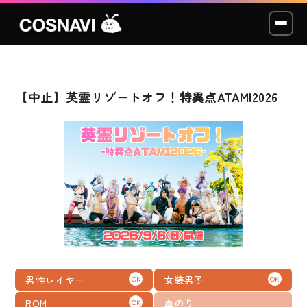
【中止】英霊リゾートオフ！特異点ATAMI2026
コスプレイベント
モデル撮影会
WCP
ショッカー
スタジオ
LABO
男性レイヤー
女装男子
OK
OK
ROM
血のり
OK