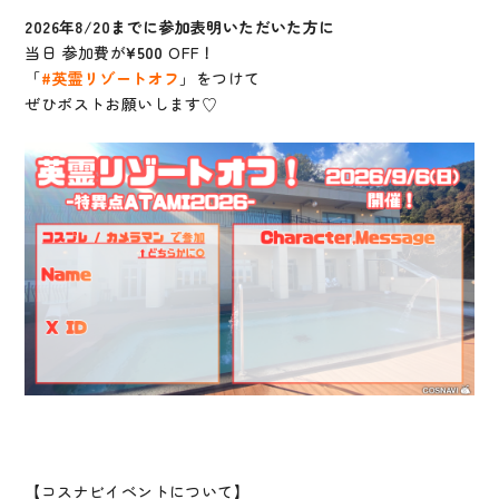
2026年8/20までに参加表明いただいた方に
当日 参加費が
¥500
OFF！
「
#英霊リゾートオフ
」をつけて
ぜひポストお願いします♡
【コスナビイベントについて】