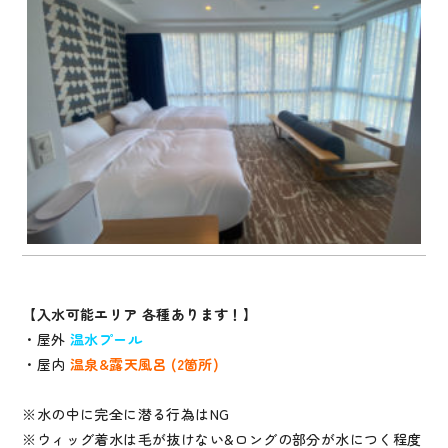
【入水可能エリア 各種あります！】
・屋外
温水プール
・屋内
温泉&露天風呂 (2箇所)
※水の中に完全に潜る行為はNG
※ウィッグ着水は毛が抜けない&ロングの部分が水につく程度