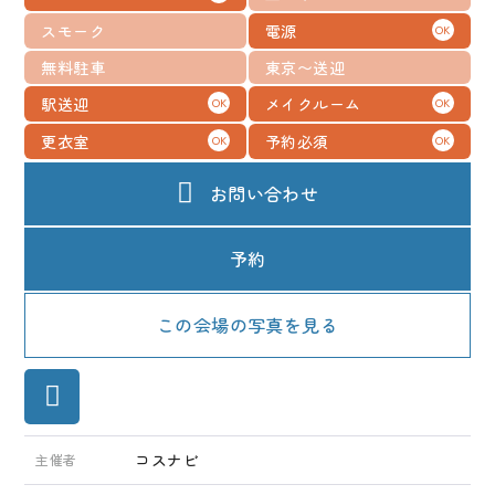
メディア
スモーク
電源
OK
無料駐車
東京〜送迎
お知らせ
駅送迎
メイクルーム
OK
OK
更衣室
予約必須
OK
OK
お問い合わせ
予約
この会場の写真を見る
コスナビ
主催者