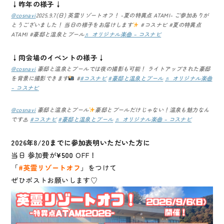
↓昨年の様子↓
@cosnavi
2025.9.7(日) 英霊リゾートオフ！ -夏の特異点 ATAMI- ご参加ありが
とうございました！ 当日の様子をお届けします
#コスナビ #夏の特異点
ATAMI #豪邸と温泉とプール
♬ オリジナル楽曲 – コスナビ
↓同会場のイベントの様子↓
@cosnavi
豪邸と温泉とプールでは夜の撮影も可能！ ライトアップされた豪邸
を背景に撮影できます
#
#コスナビ
#豪邸と温泉とプール
♬ オリジナル楽曲
– コスナビ
@cosnavi
豪邸と温泉とプール
豪邸とプールだけじゃない！温泉も魅力なん
です♨
#コスナビ
#豪邸と温泉とプール
♬ オリジナル楽曲 – コスナビ
2026年8/20までに参加表明いただいた方に
当日 参加費が
¥500
OFF！
「
#英霊リゾートオフ
」をつけて
ぜひポストお願いします♡