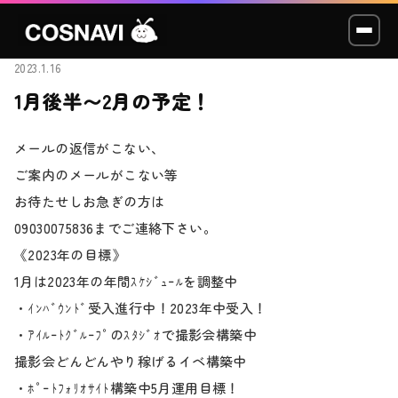
2023.1.16
1月後半〜2月の予定！
コスプレイベント
メールの返信がこない、
モデル撮影会
ご案内のメールがこない等
お待たせしお急ぎの方は
WCP
09030075836までご連絡下さい。
《2023年の目標》
ショッカー
1月は2023年の年間ｽｹｼﾞｭｰﾙを調整中
・ｲﾝﾊﾞｳﾝﾄﾞ受入進行中！2023年中受入！
スタジオ
・ｱｲﾙｰﾄｸﾞﾙｰﾌﾟのｽﾀｼﾞｵで撮影会構築中
LABO
撮影会どんどんやり稼げるイベ構築中
・ﾎﾟｰﾄﾌｫﾘｵｻｲﾄ構築中5月運用目標！