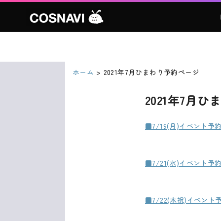
ホーム
2021年7月ひまわり予約ページ
2021年7月
■7/19(月)イベント予約は
■7/21(水)イベント予約は
■7/22(木祝)イベント予