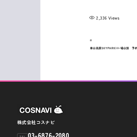
2,336
Views
過
前
投
去
車山高原SKYPARKｽｷｰ場山頂 予
稿
の
投
ナ
稿
ビ
ゲ
ー
シ
ョ
株式会社コスナビ
ン
03-6876-2080
TEL