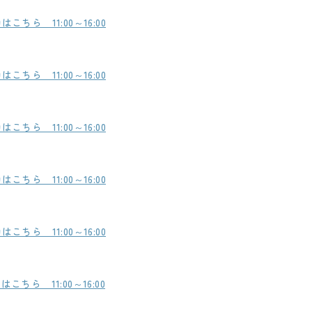
こちら 11:00～16:00
こちら 11:00～16:00
こちら 11:00～16:00
こちら 11:00～16:00
こちら 11:00～16:00
こちら 11:00～16:00