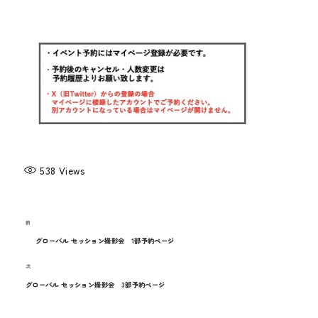
メディア
お知らせ
538
Views
過
前
投
去
グローバル セッション撮影会 1部予約ページ
稿
の
次
次
投
ナ
の
グローバル セッション撮影会 3部予約ページ
稿
投
ビ