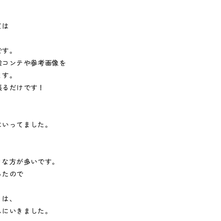
ては
、
です。
絵コンテや参考画像を
ます。
張るだけです！
にいってました。
きな方が多いです。
ったので
！
りは、
しにいきました。