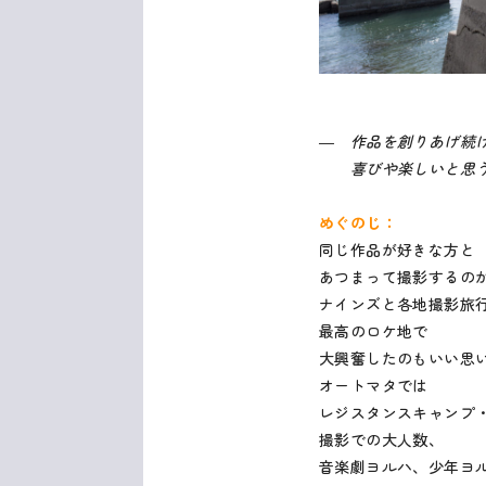
― 作品を創りあげ続
喜びや楽しいと思う
めぐのじ：
同じ作品が好きな方と
あつまって撮影するの
ナインズと各地撮影旅
最高のロケ地で
大興奮したのもいい思
オートマタでは
レジスタンスキャンプ
撮影での大人数、
音楽劇ヨルハ、少年ヨ