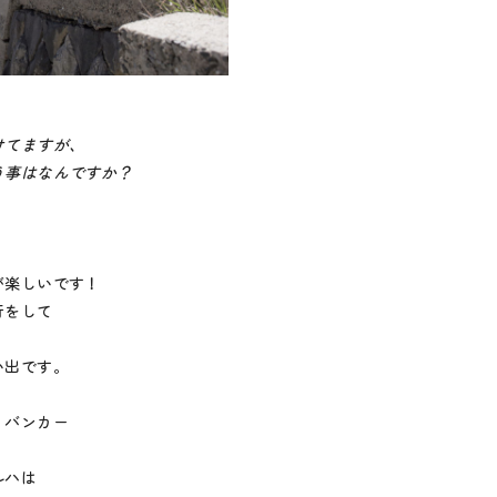
けてますが、
事はなんですか？
が楽しいです！
行をして
い出です。
・バンカー
ルハは