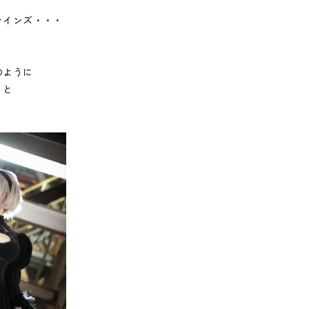
、
ナインズ・・・
。
のように
、と