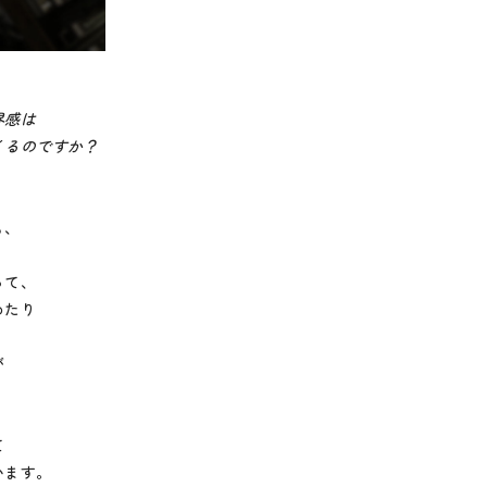
界感は
るのですか？
も、
って、
めたり
が
、
て
います。