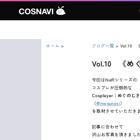
ホーム
ブログ一覧
Vol.1
Vol.10 
今回はNieRシリーズの
コスプレが圧倒的な
Cosplayer｜めぐのじ
（
@megunozi
）
を取材させていただき
記事に合わせて
沢山お写真を頂きまし