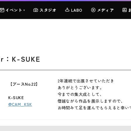
イベント
スタジオ
LABO
メディア
▾
er：K-SUKE
2年連続で出展させていただき
【ブースNo.22】
ありがとうございます。
今までの集大成として、
K-SUKE
僭越ながら作品を展示しますので、
@CAM_KSK
お時間みて足を運んでもらえると幸い