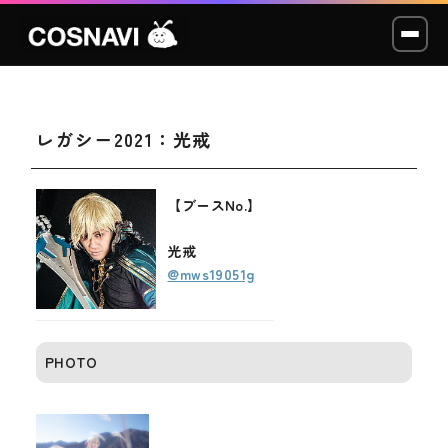
レガシー2021：光戒
コスプレイベント
モデル撮影会
【ブースNo.】
WCP
光戒
@mws19051g
ショッカー
スタジオ
PHOTO
LABO