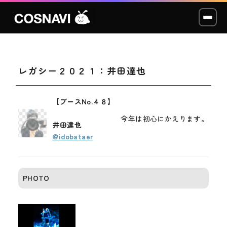
レガシー２０２１：井田達也
コスプレイベント
モデル撮影会
【ブースNo.４８】
今年は初心にかえります。
WCP
井田達也
@idobataer
ショッカー
スタジオ
PHOTO
LABO