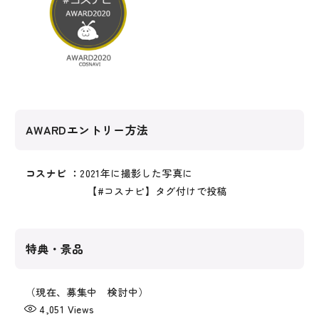
photo：
LENS
AWARDエントリー方法
ENTRY NO.22
ENTRY NO.23
ENTRY NO.24
layer：
ひぐち
コスナビ ：
2021年に撮影した写真に
layer：
きょー
layer：
まい
photo：
香夜
【#コスナビ】タグ付けで投稿
photo：
結城雅弘
photo：
猫田
特典・景品
（現在、募集中 検討中）
4,051
Views