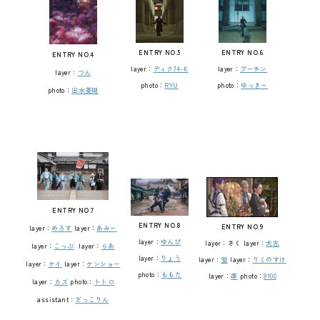
ENTRY NO.6
ENTRY NO.5
ENTRY NO.4
layer：
プーチン
layer：
ディク74-K
layer：
つん
photo：
ゆっきー
photo：
RYU
photo：
出水美瑚
ENTRY NO.7
ENTRY NO.8
ENTRY NO.9
layer：
めろす
layer：
あみー
layer：
ゆんぴ
layer：さく layer：
犬志
layer：
こっぷ
layer：
らあ
layer：
りょう
layer：
蛍
layer：
りくのすけ
layer：
ケイ
layer：
ケンショー
photo：
ももた
layer：
準
photo：
8100
layer：
カズ
photo：
トトロ
assistant：
ざっこりん