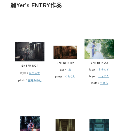
麗Yer’s ENTRY作品
ENTRY NO.3
ENTRY NO.2
ENTRY NO.1
layer：
らみたす
layer：
昴
layer：
かちゃす
layer：
じょにた
photo：
くちなし
photo：
望月あゆむ
photo：
ちひろ