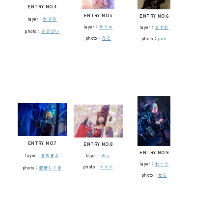
ENTRY NO.4
ENTRY NO.5
ENTRY NO.6
layer：
かすみ
layer：
サリエ
layer：
まさむ
photo：
さざびい
photo：
たろ
photo：
jack
ENTRY NO.7
ENTRY NO.8
ENTRY NO.9
layer：
まめまよ
layer：
みぃ
layer：
わーう
photo：
メイジ
photo：
愛華しぐま
photo：
せら