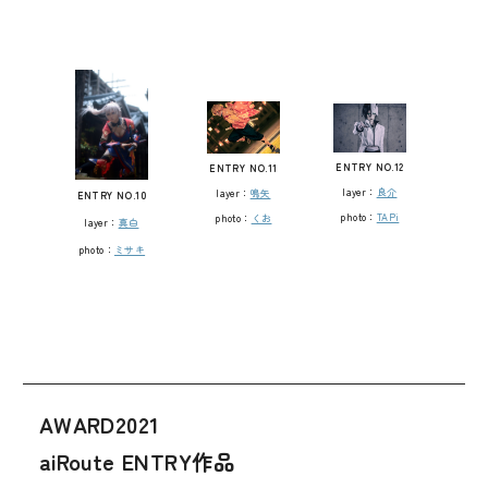
ENTRY NO.12
ENTRY NO.11
layer：
良介
layer：
鳴矢
ENTRY NO.10
photo：
TAPi
photo：
くお
layer：
真白
photo：
ミサキ
AWARD2021
aiRoute ENTRY作品