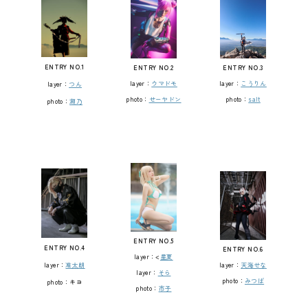
ENTRY NO.1
ENTRY NO.3
ENTRY NO.2
layer：
こうりん
layer：
ウマドモ
layer：
つん
photo：
salt
photo：
せーヤドン
photo：
瀬乃
ENTRY NO.5
ENTRY NO.4
ENTRY NO.6
layer：<
星夏
layer：
准太朗
layer：
天海せな
layer：
そら
photo：
みつば
photo：キヨ
photo：
市子