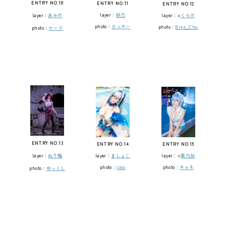
ENTRY NO.10
ENTRY NO.11
ENTRY NO.12
layer：
紗乃
layer：
あみの
layer：<
くらげ
photo：
カッキー
photo：
Bros_Chu
photo：
ケーゴ
ENTRY NO.13
ENTRY NO.14
ENTRY NO.15
layer：
ねり梅
layer：
ましょこ
layer：<
菜乃加
photo：
coco
photo：
キャネ
photo：
ゆっくし