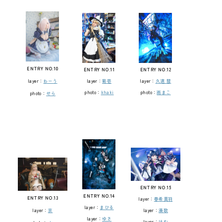
ENTRY NO.10
ENTRY NO.11
ENTRY NO.12
layer：
わーう
layer：
菊壱
layer：
久遠 彗
photo：
khaki
photo：
雨まこ
photo：
せら
ENTRY NO.15
ENTRY NO.14
ENTRY NO.13
layer：
春希美羽
layer：
まひる
layer：
京
layer：
湊歌
layer：
ゆさ
layer：
はむ