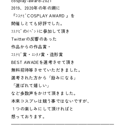
cosplay-award-2021
メディア
2019、2020年の年の瀬に
『ｺｽﾅﾋﾞCOSPLAY AWARD 』を
お知らせ
開催しとても好評でした。
ｺｽﾅﾋﾞのｲﾍﾞﾝﾄに参加して頂き
Twitterの反響のあった
作品からの作品賞・
ｺｽﾅﾋﾞ賞・ｴﾝﾀﾒ賞・造形賞
BEST AWADEを選考させて頂き
無料招待等させていただきました。
選考された方から「励みになる」
「選ばれて嬉しい」
など多数声をかけて頂きました。
本来コスプレは競う事ではないですが、
１つの楽しみにして頂ければと
想っております。
———————————————————————