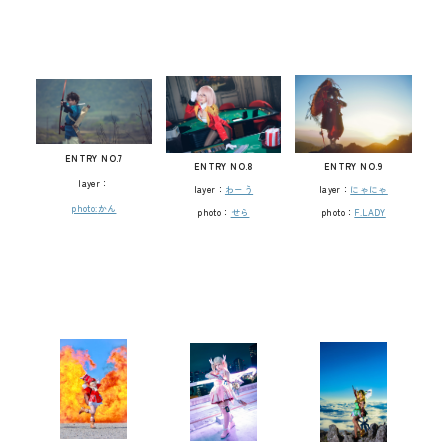
ENTRY NO.7
ENTRY NO.8
ENTRY NO.9
layer：
layer：
わーう
layer：
にゃにゃ
photo:
かん
photo：
せら
photo：
F.LADY