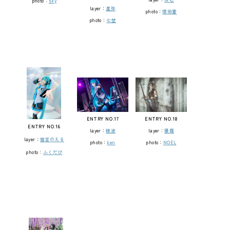
photo：
sky
layer：
星弥
photo：
億田蒼
photo：
七埜
ENTRY NO.17
ENTRY NO.18
ENTRY NO.16
layer：
穂波
layer：
優羅
layer：
猫宮のえる
photo：
ken
photo：
NOEL
photo：
ふくだぴ