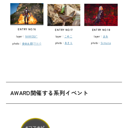
ENTRY NO.16
ENTRY NO.17
ENTRY NO.18
layer：
こめこ
layer：
まお
layer：
NAWOQI”
photo：
あきら
photo：
Simuna
photo：
安全太郎(ｱﾗﾀﾂ)
AWARD開催する系列イベント
ENTRY NO.19
ENTRY NO.21
ENTRY NO.20
layer：
楪くれは
layer：
ゆん
layer：
天満月まさむ
photo：
𝘊𝘏𝘐𝘏𝘐𝘙𝘖…
layer：
夕凪
photo：
葉山りょーご