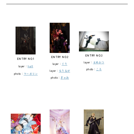
ENTRY NO.3
ENTRY NO.2
ENTRY NO.1
layer：
そめかつ
layer：
ぐり
layer：
halt
photo：
ころ
layer：
もりなが
photo：
マーガリン
photo：
ぎゃお