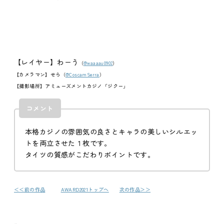
メディア
お知らせ
【レイヤー】わーう
（
@waaaau0902
）
【カメラマン】せら
（
@CoscamSerra
）
【撮影場所】アミューズメントカジノ「ジクー」
コメント
本格カジノの雰囲気の良さとキャラの美しいシルエッ
トを両立させた１枚です。
タイツの質感がこだわりポイントです。
＜＜前の作品
AWARD2021トップへ
次の作品＞＞
投