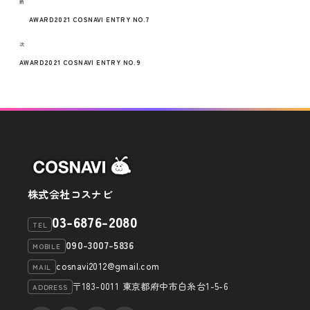
過
前
稿
去
AWARD2021 COSNAVI ENTRY NO.7
の
ナ
次
次
投
の
AWARD2021 COSNAVI ENTRY NO.9
ビ
稿
投
ゲ
稿
ー
シ
ョ
ン
株式会社コスナビ
03-6876-2080
TEL
090-3007-5836
MOBILE
cosnavi2012@gmail.com
MAIL
〒183-0011 東京都府中市白糸台1-5-6
ADDRESS