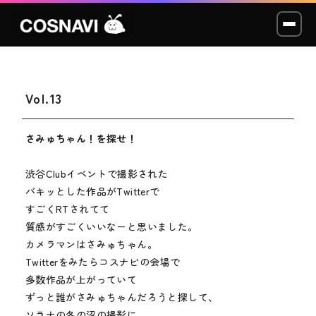
Vol.13
コスプレイベント
モデル撮影会
さみゅちゃん！を探せ！
WCP
渋谷Clubイベントで撮影された
バキッとした作品がTwitterで
すごくRTされてて
ショッカー
質感がすごくいいなーと思いました。
カメラマンはさみゅちゃん。
スタジオ
Twitterをみたらコスナビの会場で
多数作品が上がっていて
LABO
ずっと誰がさみゅちゃんだろうと探して、
ソラナの冬の沼の撮影に