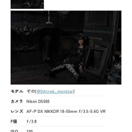
メディア
お知らせ
モデル
ぞの(
@SAcred_monstar
)
カメラ
Nikon D5600
レンズ
AF-P DX NIKKOR 18-55mm f/3.5-5.6G VR
F値
f/3.8
ISO
100