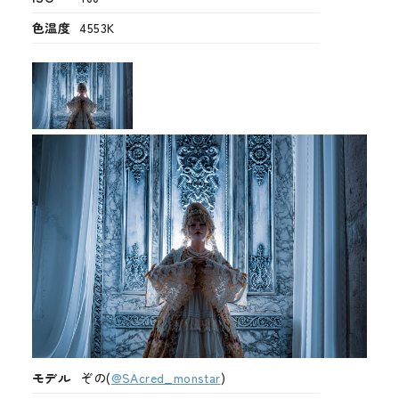
色温度
4553K
モデル
ぞの(
@SAcred_monstar
)