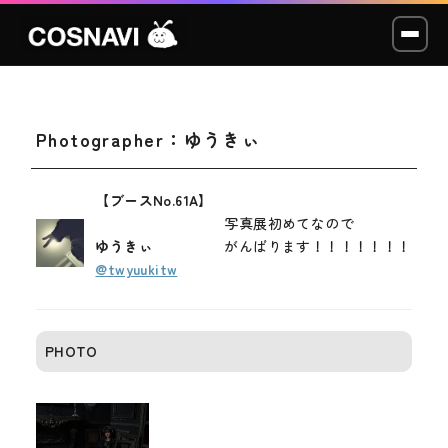
Photographer：ゆうきぃ
コスプレイベント
モデル撮影会
【ブースNo.61A】
写真展初めてなので
WCP
ゆうきぃ
がんばります！！！！！！！
@twyuukitw
ショッカー
スタジオ
PHOTO
LABO