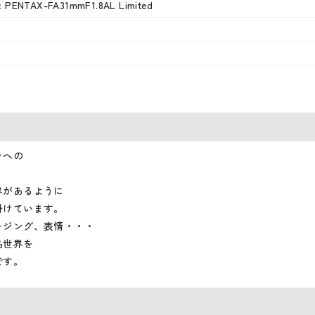
 PENTAX-FA31mmF1.8AL Limited
ラへの
界があるように
掛けています。
ージング、表情・・・
品世界を
です。