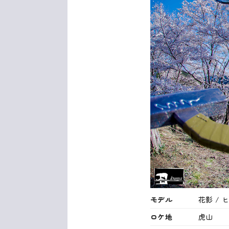
モデル
花影 / ヒ
ロケ地
虎山