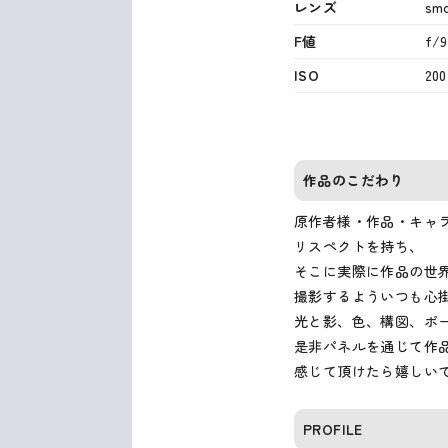
レンズ
smc
F値
f/9
ISO
200
作品のこだわり
原作者様・作品・キャ
リスペクトを持ち、
そこに実際に作品の世
撮影するよういつも心
光と影、色、構図、ポ
是非パネルを通じて作
感じて頂けたら嬉しい
PROFILE