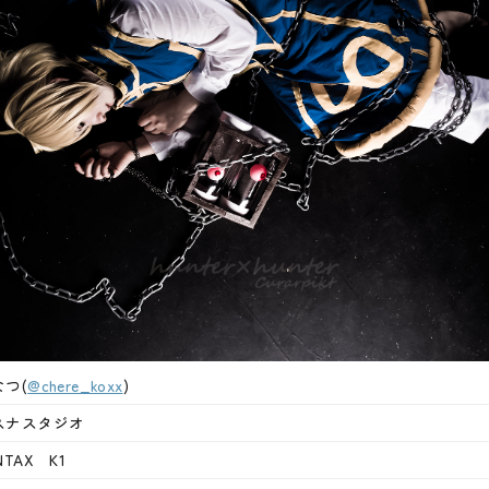
なつ(
@chere_koxx
)
スナスタジオ
NTAX K1