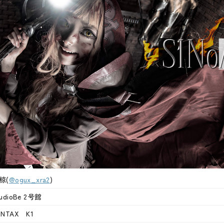
椋(
@ogux_xra2
)
tudioBe 2号館
ENTAX K1