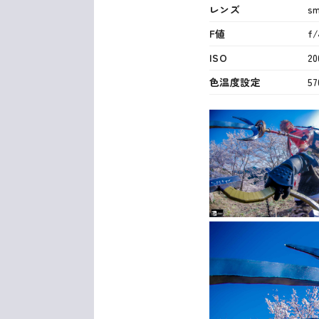
レンズ
sm
F値
f/
ISO
20
色温度設定
57