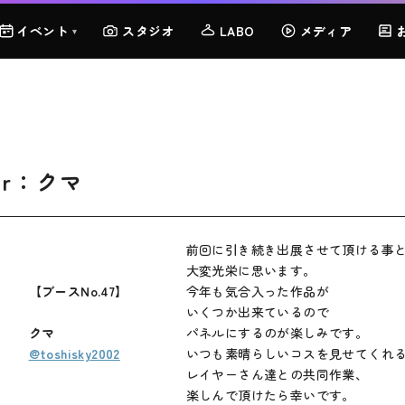
イベント
スタジオ
LABO
メディア
▾
her：クマ
前回に引き続き出展させて頂ける事
大変光栄に思います。
【ブースNo.47】
今年も気合入った作品が
いくつか出来ているので
クマ
パネルにするのが楽しみです。
@toshisky2002
いつも素晴らしいコスを見せてくれ
レイヤーさん達との共同作業、
楽しんで頂けたら幸いです。