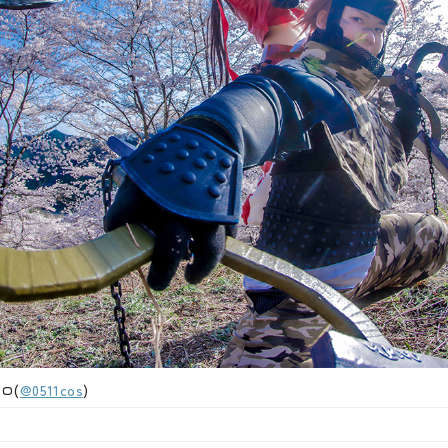
ロ(
@0511cos
)