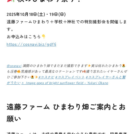
2025年10月18日(土)・19日(日)
遠藤ファームひまわり＋学校＋神社での特別撮影会を開催しま
す。
お申込みはこちら
https://cosnavi.biz/gdf6
@cosnavi
満開のひまわり畑でまだまだ撮影できます
実は枯れたひまわり
も圧巻
荒廃感があって最高なロケーションです
撮り忘れたレイヤーさんぜ
ひご参加下さい
#コスナビ
#コスプレイベント
#コスプレイヤーさんと繋
がりたい
♬ Image pops of bright sunflower field – Yukari Okano
遠藤ファーム ひまわり畑ご案内とお
願い