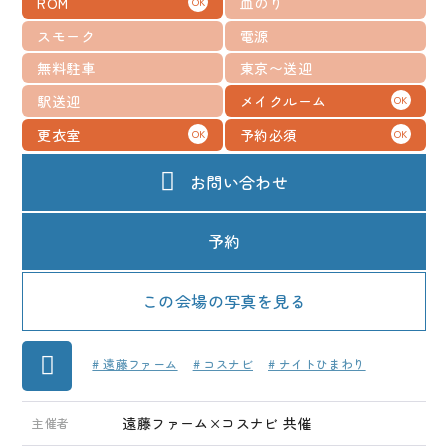
ROM
血のり
OK
メディア
スモーク
電源
お知らせ
無料駐車
東京〜送迎
駅送迎
メイクルーム
OK
更衣室
予約必須
OK
OK
お問い合わせ
予約
この会場の写真を見る
# 遠藤ファーム
# コスナビ
# ナイトひまわり
遠藤ファーム×コスナビ 共催
主催者