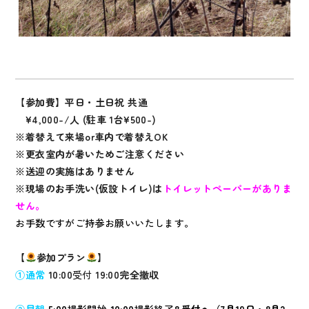
【参加費】平日・土日祝 共通
¥4,000-/人 (駐車 1台¥500-)
※着替えて来場or車内で着替えOK
※更衣室内が暑いためご注意ください
※送迎の実施はありません
※現場のお手洗い(仮設トイレ)は
トイレットペーパーがありま
せん。
お手数ですがご持参お願いいたします。
【
参加プラン
】
①通常
10:00
受付
19:00完全撤収
②早朝
5:00
撮影開始
10:00
撮影終了
&受付へ（7月19日・8月2