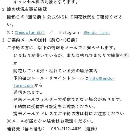
キャンセル料の対象となります。
畑の状況を事前確認
撮影日の
1週間前
に公式SNSにて開花状況をご確認くださ
い。
𝕏：
@endofarm831
／ Instagram：
@endo_farm
ご案内メールの送付（前日〜3日前）
ご予約の方に、以下の情報をメールでお知らせします。
ひまわりが咲いているか、または枯れひまわりで撮影可能
か
開花している畑・枯れている畑の場所案内
予約確定メール・リマインドメールは
info@endo-
farm.com
から
送信されます。
迷惑メールフィルターで受信できない場合があります。
予約前に受信許可設定をご確認ください。
携帯メールアドレスでご予約の方は特にご注意ください
※メールが届かない場合はお電話ください。
連絡先（当日含む）：
090-2112-4839（遠藤）