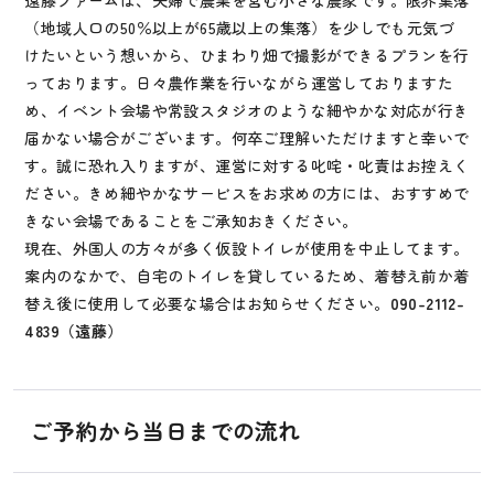
遠藤ファームは、夫婦で農業を営む小さな農家です。限界集落
（地域人口の50％以上が65歳以上の集落）を少しでも元気づ
けたいという想いから、ひまわり畑で撮影ができるプランを行
っております。日々農作業を行いながら運営しておりますた
め、イベント会場や常設スタジオのような細やかな対応が行き
届かない場合がございます。何卒ご理解いただけますと幸いで
す。誠に恐れ入りますが、運営に対する叱咤・叱責はお控えく
ださい。きめ細やかなサービスをお求めの方には、おすすめで
きない会場であることをご承知おきください。
現在、外国人の方々が多く仮設トイレが使用を中止してます。
案内のなかで、自宅のトイレを貸しているため、着替え前か着
替え後に使用して必要な場合はお知らせください。
090-2112-
4839（遠藤）
ご予約から当日までの流れ