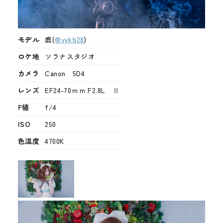
モデル
鹿(
@vyktj28
)
ロケ地
ソラナスタジオ
カメラ
Canon 5D4
レンズ
EF24-70ｍｍ F2.8L Ⅱ
F値
f/4
ISO
250
色温度
4700K