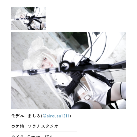
メディア
お知らせ
モデル
ましろ(
＠sirousa1211
)
ロケ地
ソラナスタジオ
カメラ
Canon 5D4