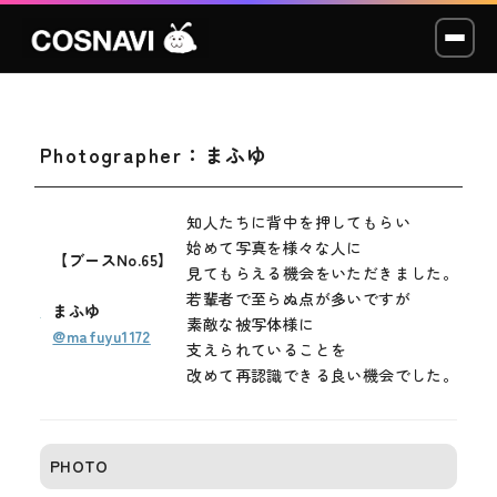
Photographer：まふゆ
コスプレイベント
モデル撮影会
知人たちに背中を押してもらい
始めて写真を様々な人に
【ブースNo.65】
WCP
見てもらえる機会をいただきました。
若輩者で至らぬ点が多いですが
まふゆ
素敵な被写体様に
ショッカー
@mafuyu1172
支えられていることを
改めて再認識できる良い機会でした。
スタジオ
LABO
PHOTO