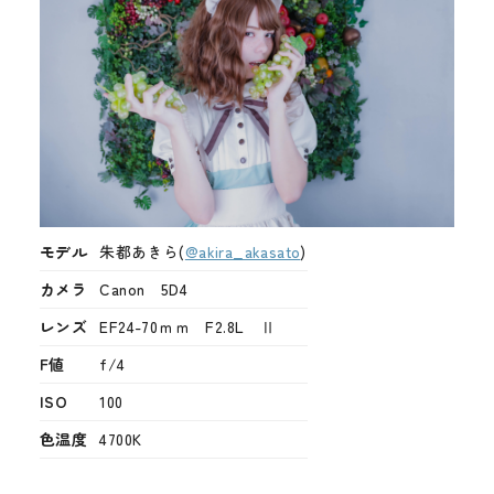
モデル
朱都あきら(
@akira_akasato
)
カメラ
Canon 5D4
レンズ
EF24-70ｍｍ F2.8L Ⅱ
F値
f/4
ISO
100
色温度
4700K