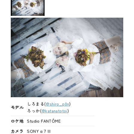
メディア
お知らせ
しろまる(
@shiro_p0n
)
モデル
ろっか(
@katanatotoi
)
ロケ地
Studio FANTÔME
カメラ
SONY α７Ⅲ