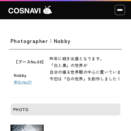
Photographer：Nobby
コスプレイベント
モデル撮影会
昨年に続き出展となります。
【ブースNo.69】
『白と黒』の世界が
WCP
自分の撮る世界観の中心に置いています。
Nobby
今回は『白の世界』を創作しました！
@Griko21
ショッカー
スタジオ
PHOTO
LABO