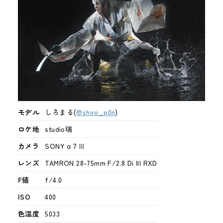
モデル
しろまる(
@shiro_p0n
)
ロケ地
studio瑞
カメラ
SONY α７Ⅲ
レンズ
TAMRON 28-75mm F/2.8 Di III RXD
F値
f/4.0
ISO
400
色温度
5033