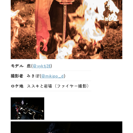
モデル
鹿(
＠vyktj28
)
撮影者
みきぽ(
＠mikipo_d
)
ロケ地
ススキと岩場（ファイヤー撮影）