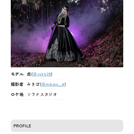
モデル
鹿(
＠vyktj28
)
撮影者
みきぽ(
＠mikipo_d
)
ロケ地
ソラナスタジオ
PROFILE