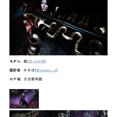
モデル
鹿(
＠vyktj28
)
撮影者
みきぽ(
＠mikipo_d
)
ロケ地
大谷資料館