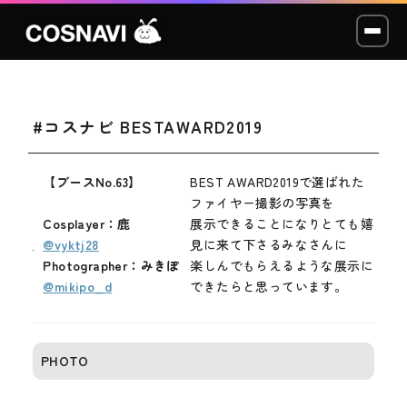
#コスナビ BESTAWARD2019
コスプレイベント
モデル撮影会
【ブースNo.63】
BEST AWARD2019で選ばれた
ファイヤー撮影の写真を
WCP
Cosplayer：鹿
展示できることになりとても嬉しい
@vyktj28
見に来て下さるみなさんに
Photographer：みきぽ
楽しんでもらえるような展示に
ショッカー
@mikipo_d
できたらと思っています。
スタジオ
PHOTO
LABO