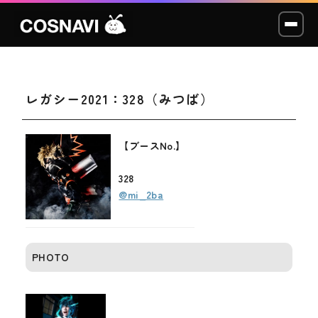
レガシー2021：328（みつば）
コスプレイベント
モデル撮影会
【ブースNo.】
WCP
328
@mi_2ba
ショッカー
スタジオ
PHOTO
LABO