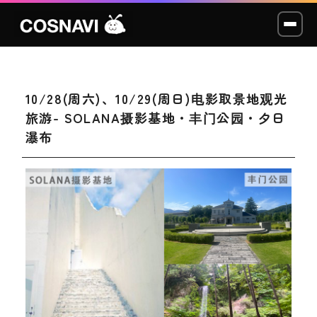
10/28(周六)、10/29(周日)电影取景地观光
コスプレイベント
旅游- SOLANA摄影基地・丰门公园・夕日
瀑布
モデル撮影会
WCP
ショッカー
スタジオ
LABO