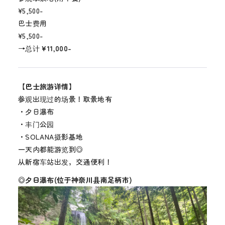
¥5,500-
巴士费用
¥5,500-
→总计
¥11,000-
【巴士旅游详情】
参观出现过的场景！取景地有
・夕日瀑布
・丰门公园
・SOLANA摄影基地
一天内都能游览到◎
从新宿车站出发，交通便利！
◎夕日瀑布(位于神奈川县南足柄市)