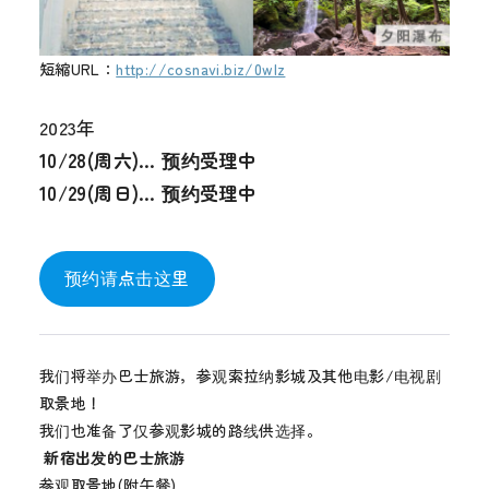
メディア
短縮URL：
http://cosnavi.biz/0wlz
お知らせ
2023年
10/28(周六)… 预约受理中
10/29(周日)… 预约受理中
预约请点击这里
我们将举办巴士旅游，参观索拉纳影城及其他电影/电视剧
取景地！
我们也准备了仅参观影城的路线供选择。
新宿出发的巴士旅游
参观取景地(附午餐)