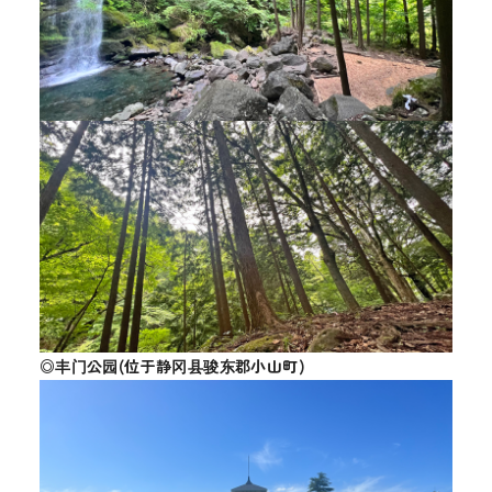
◎丰门公园(位于静冈县骏东郡小山町)