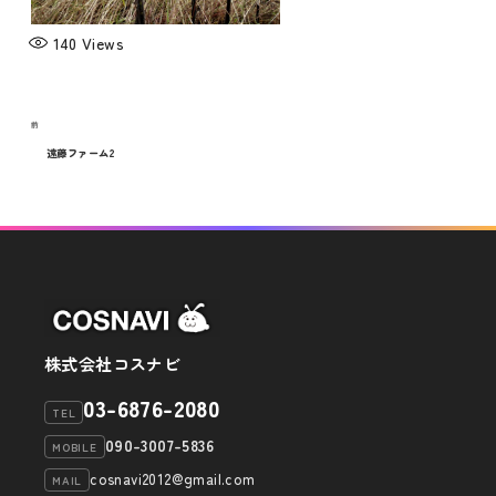
メディア
140
Views
お知らせ
投
過
前
稿
去
遠藤ファーム2
の
ナ
投
ビ
稿
ゲ
ー
シ
株式会社コスナビ
ョ
03-6876-2080
TEL
ン
090-3007-5836
MOBILE
cosnavi2012@gmail.com
MAIL