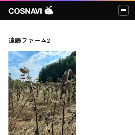
遠藤ファーム2
コスプレイベント
モデル撮影会
WCP
ショッカー
スタジオ
LABO