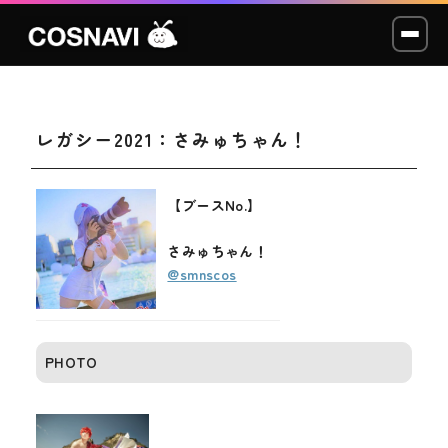
レガシー2021：さみゅちゃん！
コスプレイベント
モデル撮影会
【ブースNo.】
WCP
さみゅちゃん！
@smnscos
ショッカー
スタジオ
PHOTO
LABO